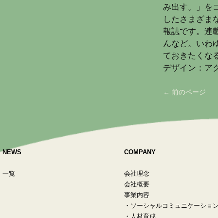
み出す。」を
したさまざま
報誌です。連
んなど。いわ
ておきたくな
デザイン：ア
← 前のページ
NEWS
COMPANY
一覧
会社理念
会社概要
事業内容
・
ソーシャルコミュニケーショ
・
人材育成